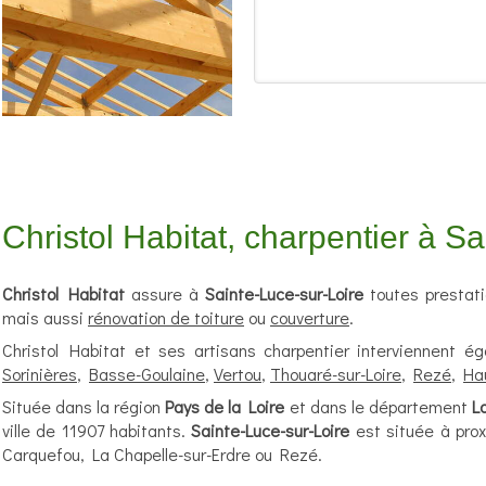
Christol Habitat, charpentier à S
Christol Habitat
assure à
Sainte-Luce-sur-Loire
toutes prestat
mais aussi
rénovation de toiture
ou
couverture
.
Christol Habitat et ses artisans charpentier interviennent 
Sorinières
,
Basse-Goulaine
,
Vertou
,
Thouaré-sur-Loire
,
Rezé
,
Ha
Située dans la région
Pays de la Loire
et dans le département
L
ville de 11907 habitants.
Sainte-Luce-sur-Loire
est située à prox
Carquefou, La Chapelle-sur-Erdre ou Rezé.