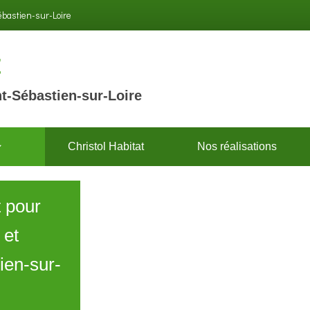
Sébastien-sur-Loire
t
t-Sébastien-sur-Loire
Christol Habitat
Nos réalisations
t pour
 et
ien-sur-